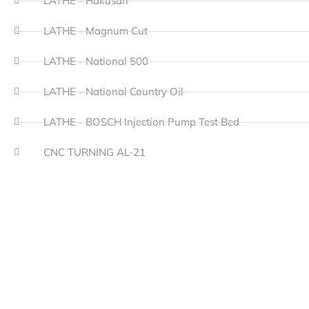
LATHE - Hakusan
LATHE - Magnum Cut
LATHE - National 500
LATHE - National Country Oil
LATHE - BOSCH Injection Pump Test Bed
CNC TURNING AL-21