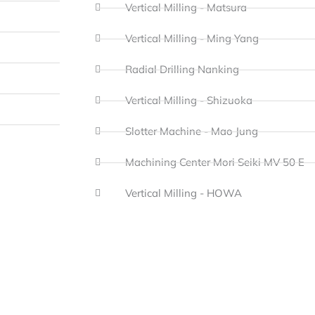
Vertical Milling - Matsura
Vertical Milling - Ming Yang
Radial Drilling Nanking
Vertical Milling - Shizuoka
Slotter Machine - Mao Jung
Machining Center Mori Seiki MV 50 E
Vertical Milling - HOWA