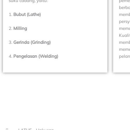
suku cadang, yaitu:
pemer
berba
1.
Bubut (Lathe)
memb
persy
2.
Milling
mema
Kuali
3.
Gerinda (Grinding)
memb
meme
4.
Pengelasan (Welding)
pela